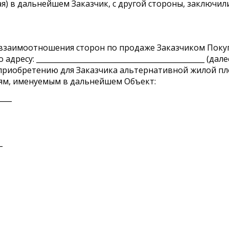
ый(ая) в дальнейшем Заказчик, с другой стороны, заключи
 взаимоотношения сторон по продаже Заказчиком Поку
адресу: _______________________________________________ (да
риобретению для Заказчика альтернативной жилой п
ям, именуемым в дальнейшем Объект:
___
_