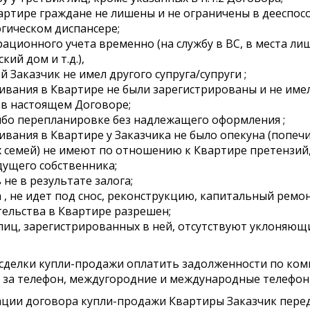
тире граждане не лишены и не ограничены в дееспособ
гическом диспансере;
трационного учета временно (на службу в ВС, в места л
кий дом и т.д.),
 Заказчик не имел другого супруга/супруги ;
живания в Квартире не были зарегистрированы и не им
в настоящем Договоре;
ибо перепланировке без надлежащего оформления ;
ивания в Квартире у Заказчика не было опекуна (попечи
 семей) не имеют по отношению к Квартире претензий
дущего собственника;
не в результате залога;
 , не идет под снос, реконструкцию, капитальный ремон
тельства в Квартире разрешен;
 лиц, зарегистрированных в ней, отсутствуют уклоняющ
ия сделки купли-продажи оплатить задолженности по к
е за телефон, междугородние и международные телефо
трации договора купли-продажи Квартиры Заказчик пере