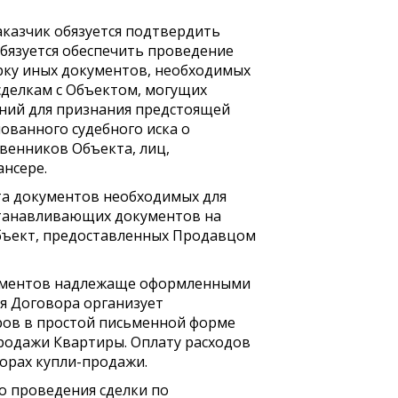
Заказчик обязуется подтвердить
обязуется обеспечить проведение
рку иных документов, необходимых
сделкам с Объектом, могущих
аний для признания предстоящей
ованного судебного иска о
твенников Объекта, лиц,
ансере.
ета документов необходимых для
станавливающих документов на
Объект, предоставленных Продавцом
документов надлежаще оформленными
ия Договора организует
ров в простой письменной форме
продажи Квартиры. Оплату расходов
орах купли-продажи.
то проведения сделки по