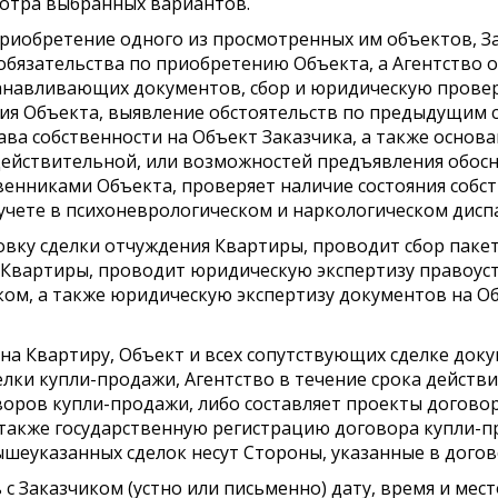
отра выбранных вариантов.
на приобретение одного из просмотренных им объектов, 
обязательства по приобретению Объекта, а Агентство 
анавливающих документов, сбор и юридическую прове
ия Объекта, выявление обстоятельств по предыдущим 
ава собственности на Объект Заказчика, а также основ
ействительной, или возможностей предъявления обосн
венниками Объекта, проверяет наличие состояния собс
учете в психоневрологическом и наркологическом дисп
товку сделки отчуждения Квартиры, проводит сбор пак
 Квартиры, проводит юридическую экспертизу правоу
ком, а также юридическую экспертизу документов на 
ов на Квартиру, Объект и всех сопутствующих сделке 
лки купли-продажи, Агентство в течение срока действ
оров купли-продажи, либо составляет проекты догово
а также государственную регистрацию договора купли-
ышеуказанных сделок несут Стороны, указанные в догов
ть с Заказчиком (устно или письменно) дату, время и мес