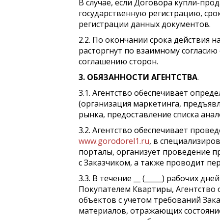
В случае, если Договора купли-пр
государственную регистрацию, сро
регистрации данных документов.
2.2. По окончании срока действия
расторгнут по взаимному согласию 
соглашению сторон.
3. ОБЯЗАННОСТИ АГЕНТСТВА
.
3.1. Агентство обеспечивает опре
(организация маркетинга, предъяв
рынка, предоставление списка анал
3.2. Агентство обеспечивает пров
www.gorodorel1.ru
, в специализиро
порталы, организует проведение 
с Заказчиком, а также проводит пе
3.3. В течение __ (_____) рабочих 
Покупателем Квартиры, Агентство 
объектов с учетом требований Зака
материалов, отражающих состояние