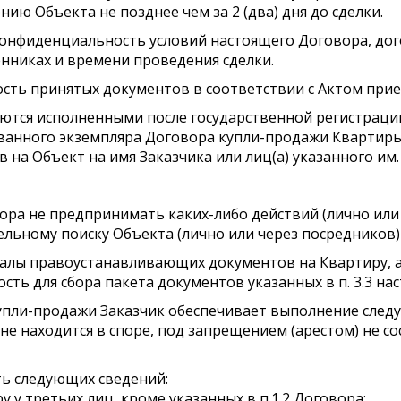
ю Объекта не позднее чем за 2 (два) дня до сделки.
ы конфиденциальность условий настоящего Договора, д
енниках и времени проведения сделки.
ность принятых документов в соответствии с Актом при
таются исполненными после государственной регистрац
ванного экземпляра Договора купли-продажи Квартиры,
на Объект на имя Заказчика или лиц(а) указанного им.
овора не предпринимать каких-либо действий (лично или
ьному поиску Объекта (лично или через посредников) б
иналы правоустанавливающих документов на Квартиру, 
ть для сбора пакета документов указанных в п. 3.3 на
купли-продажи Заказчик обеспечивает выполнение следу
 не находится в споре, под запрещением (арестом) не с
сть следующих сведений:
 у третьих лиц, кроме указанных в п.1.2 Договора;