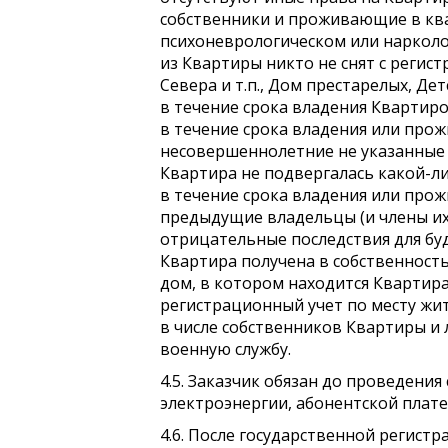
собственники и проживающие в квар
психоневрологическом или нарколо
из Квартиры никто не снят с регис
Севера и т.п., Дом престарелых, Детс
в течение срока владения Квартирой
в течение срока владения или про
несовершеннолетние не указанные 
Квартира не подвергалась какой-л
в течение срока владения или прож
предыдущие владельцы (и члены их
отрицательные последствия для бу
Квартира получена в собственность 
дом, в котором находится Квартира
регистрационный учет по месту жи
в числе собственников Квартиры и
военную службу.
4.5. Заказчик обязан до проведен
электроэнергии, абонентской плат
4.6. После государственной регис