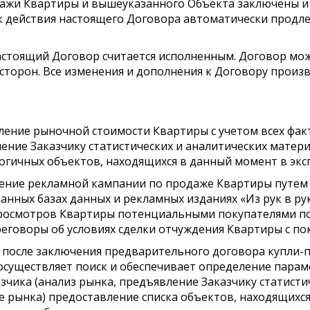
одажи Квартиры и вышеуказанного Объекта заключены 
к действия настоящего Договора автоматически продле
 настоящий Договор считается исполненным. Договор мо
сторон. Все изменения и дополнения к Договору произ
деление рыночной стоимости Квартиры с учетом всех фа
ление Заказчику статистических и аналитических мате
огичных объектов, находящихся в данный момент в эксп
едение рекламной кампании по продаже Квартиры путе
ванных базах данных и рекламных изданиях «Из рук в ру
просмотров Квартиры потенциальными покупателями п
реговоры об условиях сделки отчуждения Квартиры с по
дней после заключения предварительного договора купли-
осуществляет поиск и обеспечивает определение пара
зчика (анализ рынка, предъявление Заказчику статисти
 рынка) предоставление списка объектов, находящихся