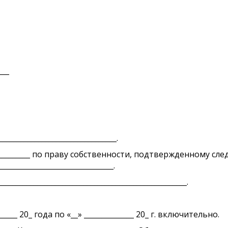
___
_____________________________.
___________ по праву собственности, подтвержденному 
________________________________.
_________________________________________________.
_____ 20_ года по «__» ______________ 20_ г. включительно.