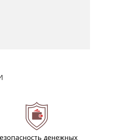
и
езопасность денежных