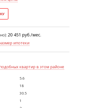
НУ
20 451
руб./мес.
но):
размер ипотеки
подобных квартир в этом районе
5.6
18
30.5
1