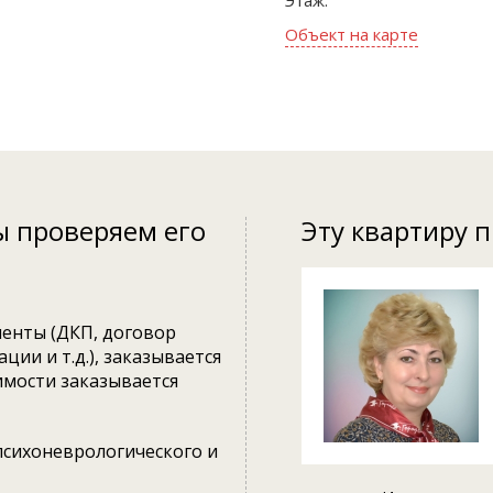
Этаж:
Объект на карте
ы проверяем его
Эту квартиру 
енты (ДКП, договор
ции и т.д.), заказывается
имости заказывается
психоневрологического и