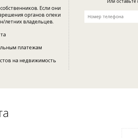
Или оставьте 
собственников. Если они
азрешения органов опеки
 н/летних владельцев.
кта
альным платежам
естов на недвижимость
та