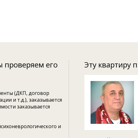
ы проверяем его
Эту квартиру 
енты (ДКП, договор
ции и т.д.), заказывается
имости заказывается
психоневрологического и