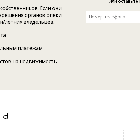
Или оставьте 
собственников. Если они
азрешения органов опеки
 н/летних владельцев.
кта
альным платежам
естов на недвижимость
та