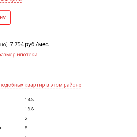
НУ
7 754
руб./мес.
но):
размер ипотеки
подобных квартир в этом районе
18.8
18.8
2
:
8