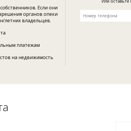
Или оставьте 
собственников. Если они
азрешения органов опеки
 н/летних владельцев.
кта
альным платежам
естов на недвижимость
та