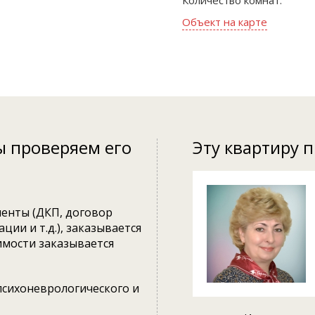
Количество комнат:
Объект на карте
ы проверяем его
Эту квартиру 
енты (ДКП, договор
ции и т.д.), заказывается
имости заказывается
психоневрологического и