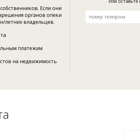
Или оставьте 
собственников. Если они
азрешения органов опеки
 н/летних владельцев.
кта
альным платежам
естов на недвижимость
та