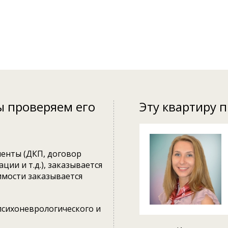
ы проверяем его
Эту квартиру 
енты (ДКП, договор
ции и т.д.), заказывается
имости заказывается
психоневрологического и