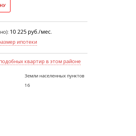
НУ
10 225
руб./мес.
но):
размер ипотеки
подобных квартир в этом районе
Земли населенных пунктов
16