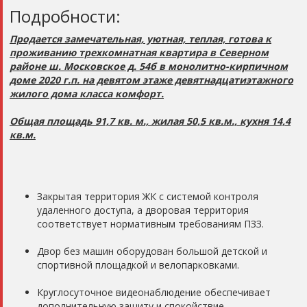
Подробности:
Продается замечательная, уютная, теплая, готова к
проживанию трехкомнатная квартира в Северном
районе ш. Московское д. 54б в монолитнo-киpпичном
доме 2020 г.п. на девятом этаже девятнадцaтиэтажного
жилого дома класса комфорт.
Общая площадь 91,7 кв. м., жилая 50,5 кв.м., кухня 14,4
кв.м.
Закрытая территория ЖК с системой контроля
удаленного доступа, а дворовая территория
соответствует нормативным требованиям ПЗЗ.
Двор без машин оборудован большой детской и
спортивной площадкой и велопарковками.
Круглосуточное видеонаблюдение обеспечивает
дополнительную защиту и спокойствие.