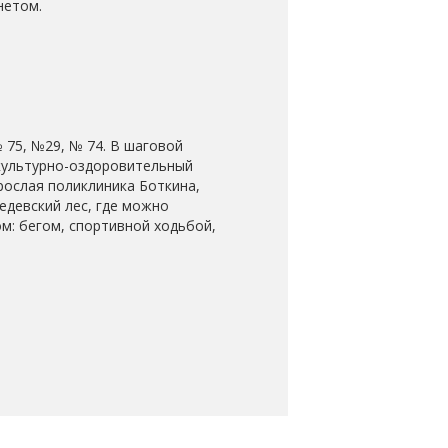
нетом.
 75, №29, № 74. В шаговой
культурно-оздоровительный
рослая поликлиника Боткина,
едевский лес, где можно
ом: бегом, спортивной ходьбой,