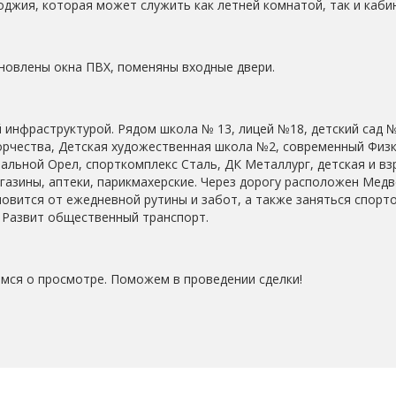
джия, которая может служить как летней комнатой, так и каби
ановлены окна ПВХ, поменяны входные двери.
 инфраструктурой. Рядом школа № 13, лицей №18, детский сад №
орчества, Детская художественная школа №2, современный Физ
альной Орел, спорткомплекс Сталь, ДК Металлург, детская и вз
газины, аптеки, парикмахерские. Через дорогу расположен Медв
новится от ежедневной рутины и забот, а также заняться спорт
. Развит общественный транспорт.
имся о просмотре. Поможем в проведении сделки!