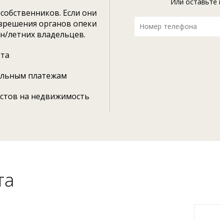
Или оставьте 
собственников. Если они
азрешения органов опеки
 н/летних владельцев.
кта
альным платежам
естов на недвижимость
та