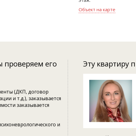
Этаж:
Объект на карте
ы проверяем его
Эту квартиру 
енты (ДКП, договор
ции и т.д.), заказывается
имости заказывается
психоневрологического и