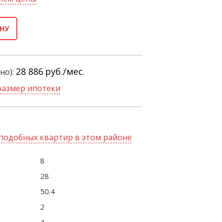
НУ
28 886
руб./мес.
но):
размер ипотеки
подобных квартир в этом районе
8
28
50.4
2