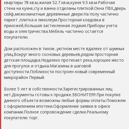
квартиры 78 кв.м,жилая 52.7 кв.м,кухня 9.5 кв.м.Рабочая
стена на кухне,с\у и ванна отделаны плиткой.Окна ПВХ,дверь
сейф,межкомнатные деревянные двери.На полу частично
паркет ,плитка и линолеум.Просторная кладовка в
прихожей,большая застекленная лоджия.Приборы учета
воды и электричества.Мебель частично остается
покупателю.
Дом расположен в тихом ,уютном месте вдалеке от шумных
улиц.Вокруг много сосновых деревьев,рядом просторная
детская площадка.Недалеко протекает река,хорошее место
для прогулок и отдыха.Магазины в шаговой
доступности.Поблизости построен новый современный
микрорайон Первый.
Более 5 лет в собственности.Зарегистрированных лиц
нет.Документы готовы к продаже.ЗВОНИТЕ!!!!!.При покупке
данного объекта возможны любые формы оплаты.Поможем
с оформлением ипотеки.Оформление заявки в офисе
компании.Полное сопровождение сделки.Реальному
покупателю торг.