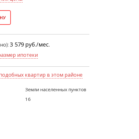
НУ
3 579
руб./мес.
но):
размер ипотеки
подобных квартир в этом районе
Земли населенных пунктов
16