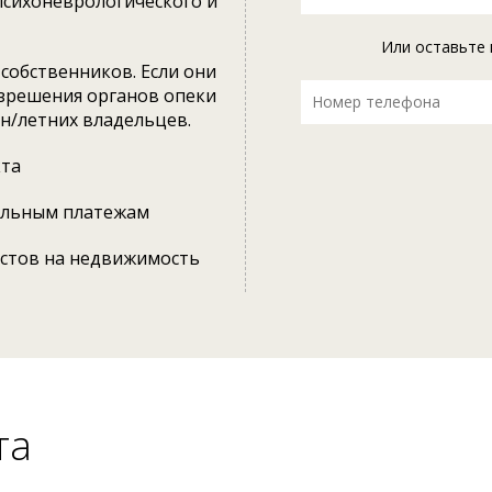
психоневрологического и
Или оставьте 
собственников. Если они
азрешения органов опеки
 н/летних владельцев.
кта
альным платежам
естов на недвижимость
та