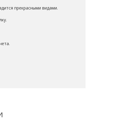
адится прекрасными видами.
лку.
чета.
и