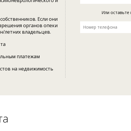
психоневрологического и
Или оставьте 
собственников. Если они
азрешения органов опеки
 н/летних владельцев.
кта
альным платежам
естов на недвижимость
та