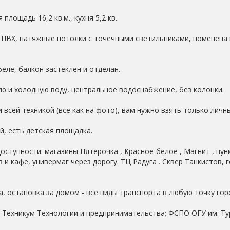
площадь 16,2 кв.м., кухня 5,2 кв..
а ПВХ, натяжные потолки с точечными светильниками, поменена
феле, балкон застеклен и отделан.
ю и холодную воду, центральное водоснабжение, без колонки.
 всей техникой (все как на фото), вам нужно взять только личн
, есть детская площадка.
оступности: магазины Пятерочка , Красное-белое , Магнит , пун
и кафе, универмаг через дорогу. ТЦ Радуга . Сквер Танкистов,
, остановка за домом - все виды транспорта в любую точку гор
 Техникум Технологии и предпринимательства; ФСПО ОГУ им. Ту