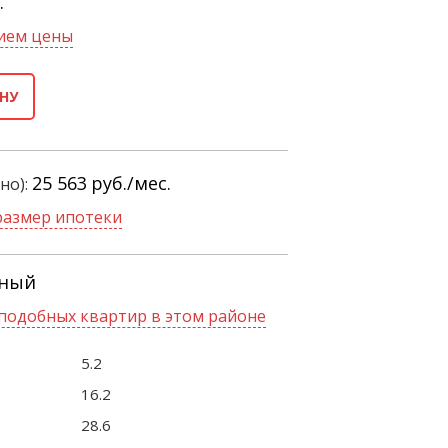
.
нием цены
НУ
25 563
руб./мес.
но):
размер ипотеки
жный
подобных квартир в этом районе
5.2
16.2
28.6