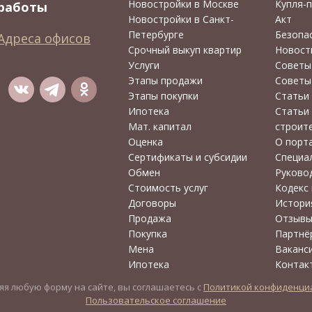
Новостройки в Москве
Купля-
работы
Новостройки в Санкт-
Акт
Петербурге
Безопа
Адреса офисов
Срочный выкуп квартир
Новост
Услуги
Советы
Этапы продажи
Советы
Этапы покупки
Статьи
Ипотека
Статьи 
Мат. капитал
строит
Оценка
О порт
Сертификаты и субсидии
Специа
Обмен
Руково
Стоимость услуг
Кодекс
Договоры
Истори
Продажа
Отзыв
Покупка
Партнё
Мена
Ваканс
Ипотека
Контак
я любую форму на сайте, вы соглашаетесь с
Политикой конфиденци
Пользовательское соглашение