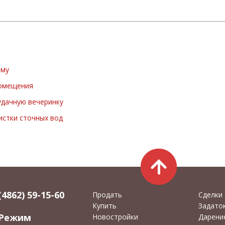
ому
помещения
удачную вечеринку
истки сточных вод
(4862) 59-15-60
Продать
Сделки
Купить
Задато
Режим
Новостройки
Дарени