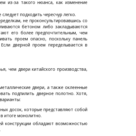
ем из-за такого нюанса, как изменение
 следует подходить чересчур легко.
еределкам, не проконсультировавшись со
аливаются бетоном либо закладываются
тают его более предпочтительным, чем
ивать проем опасно, поскольку панель
 Если дверной проем переделывается в
ья, чем двери китайского производства,
 металлические двери, а также оклеенные
ать подпилить дверное полотно. Хотя,
 варианты:
ных досок, которые представляют собой
 в итоге монолитно.
тей конструкции обладают возможностью
.