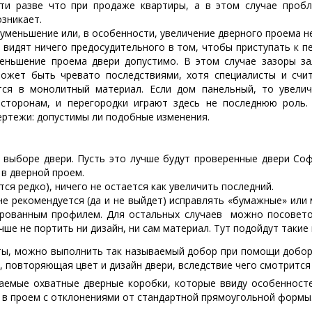
ти разве что при продаже квартиры, а в этом случае пробл
зникает.
 уменьшение или, в особенности, увеличение дверного проема не
идят ничего предосудительного в том, чтобы приступать к п
меньшение проема двери допустимо. В этом случае зазоры з
может быть чревато последствиями, хотя специалисты и счи
ся в монолитный материал. Если дом панельный, то увелич
сторонам, и перегородки играют здесь не последнюю роль.
ертежи: допустимы ли подобные изменения.
выборе двери. Пусть это лучше будут проверенные двери Соф
 в дверной проем.
ся редко), ничего не остается как увеличить последний.
не рекомендуется (да и не выйдет) исправлять «бумажные» или
рованным профилем. Для остальных случаев можно посоветов
учше не портить ни дизайн, ни сам материал. Тут подойдут такие
ты, можно выполнить так называемый добор при помощи добор
 повторяющая цвет и дизайн двери, вследствие чего смотрится
ваемые охватные дверные коробки, которые ввиду особеннос
 в проем с отклонениями от стандартной прямоугольной формы