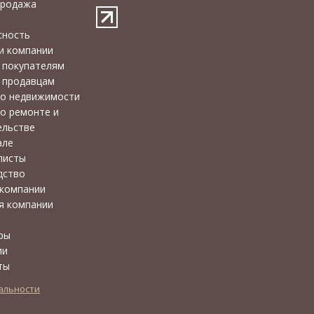
продажа
сность
и компании
 покупателям
 продавцам
 о недвижимости
о ремонте и
ельстве
але
листы
дство
 компании
я компании
ы
ры
ии
ты
альности