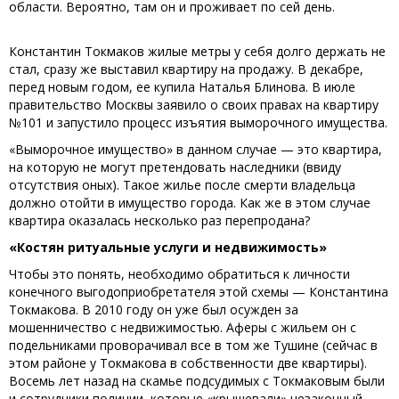
области. Вероятно, там он и проживает по сей день.
Константин Токмаков жилые метры у себя долго держать не
стал, сразу же выставил квартиру на продажу. В декабре,
перед новым годом, ее купила Наталья Блинова. В июле
правительство Москвы заявило о своих правах на квартиру
№101 и запустило процесс изъятия выморочного имущества.
«Выморочное имущество» в данном случае — это квартира,
на которую не могут претендовать наследники (ввиду
отсутствия оных). Такое жилье после смерти владельца
должно отойти в имущество города. Как же в этом случае
квартира оказалась несколько раз перепродана?
«Костян ритуальные услуги и недвижимость»
Чтобы это понять, необходимо обратиться к личности
конечного выгодоприобретателя этой схемы — Константина
Токмакова. В 2010 году он уже был осужден за
мошенничество с недвижимостью. Аферы с жильем он с
подельниками проворачивал все в том же Тушине (сейчас в
этом районе у Токмакова в собственности две квартиры).
Восемь лет назад на скамье подсудимых с Токмаковым были
и сотрудники полиции, которые «крышевали» незаконный