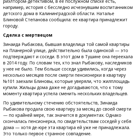
риэлтором-детективом, в её послужном списке есть,
например, история с бесследно исчезнувшим воспитанником
детского дома в Калининградской области. Наталье
Блиновой Степанова сообщила: ее квартира принадлежит
городу.
Сделка с мертвецом
Зинаида Рыбакова, бывшая владелица той самой квартиры
на Планерной улице, действительно была одинокой — это
подтверждают и соседи. В этот дом в Тушине она переехала
в 2014 году. По словам тех, кто знал Рыбакову, наследников
у нее не было. Тем больше соседи удивились, когда через
несколько месяцев после смерти пенсионерки в квартиру
№101 заехали Блиновы, которые уверяли, что жилплощадь
купили. Жильцы дома даже не догадываются, что к тому
моменту квартира успела сменить нескольких владельцев.
По удивительному стечению обстоятельств, Зинаида
Рыбакова продала свою квартиру за месяц до своей смерти
— по крайней мере, так значится в документах. Однако
скончалась пенсионерка, по свидетельствам соседей у себя
дома — хотя де-юре эта квартира ей уже не принадлежала.
Это только первое странное совпадение.