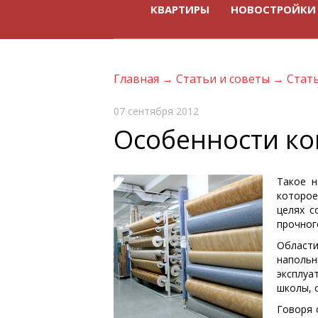
КВАРТИРЫ
НОВОСТРОЙКИ
Главная
→
Статьи и советы
→
Стат
07 сентября 2012
Особенности ко
Такое 
которое
целях с
прочног
Област
наполь
эксплуа
школы, 
Говоря 