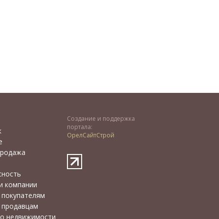
Создание и поддержка
портала:
к
ОрелСайтСтрой
е
продажа
сность
и компании
 покупателям
 продавцам
 о недвижимости