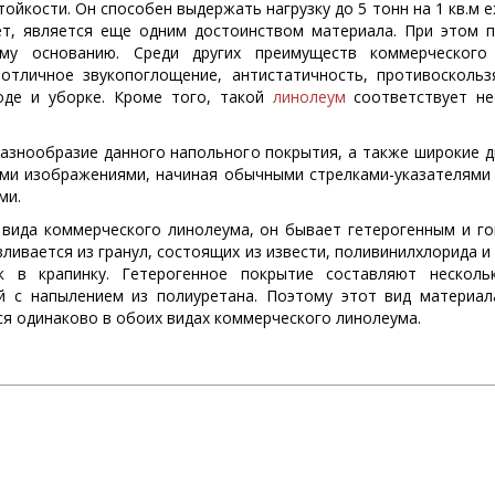
тойкости. Он способен выдержать нагрузку до 5 тонн на 1 кв.м
ет, является еще одним достоинством материала. При этом 
ому основанию. Среди других преимуществ коммерческого
отличное звукопоглощение, антистатичность, противоскольз
оде и уборке. Кроме того, такой
линолеум
соответствует не
разнообразие данного напольного покрытия, а также широкие 
ыми изображениями, начиная обычными стрелками-указателями
ми.
 вида коммерческого линолеума, он бывает гетерогенным и г
ливается из гранул, состоящих из извести, поливинилхлорида и
 в крапинку. Гетерогенное покрытие составляют нескольк
й с напылением из полиуретана. Поэтому этот вид материал
ся одинаково в обоих видах коммерческого линолеума.