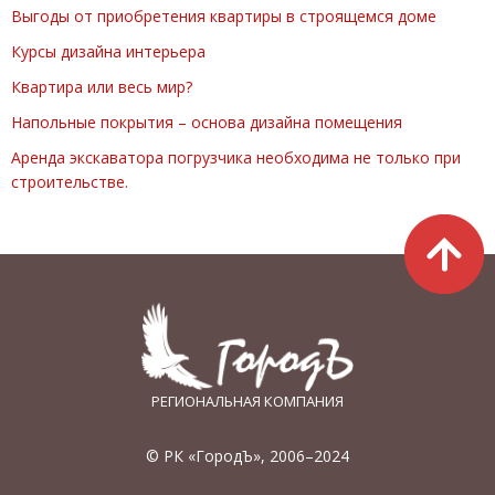
Выгоды от приобретения квартиры в строящемся доме
Курсы дизайна интерьера
Квартира или весь мир?
Напольные покрытия – основа дизайна помещения
Аренда экскаватора погрузчика необходима не только при
строительстве.
РЕГИОНАЛЬНАЯ КОМПАНИЯ
© РК «ГородЪ», 2006–2024